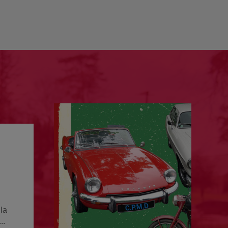
la
..