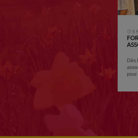
5 
FO
ASS
Dès l
asso
pour 