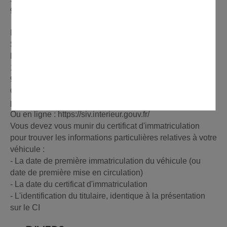
95010 Cergy-Pontoise
Immatriculation des véhicules :
Sous-préfecture de Sarcelles
Bureau des usagers de la route
1 Boulevard François Mitterrand
95200 Sarcelles
Certificat de non gage : Préfecture de Cergy et Sous-
préfecture
Ou en ligne : https://siv.interieur.gouv.fr/
Vous devez vous munir du certificat d'immatriculation
pour trouver les informations particulières relatives à votre
véhicule :
- La date de première immatriculation du véhicule (ou
date de première mise en circulation)
- La date du certificat d'immatriculation
- L'identification du titulaire, identique à la présentation
sur le CI