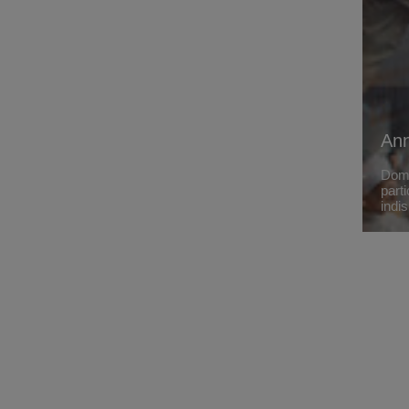
Ann
Domo
parti
indi