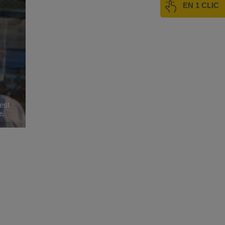
EN 1 CLIC
 est
e.