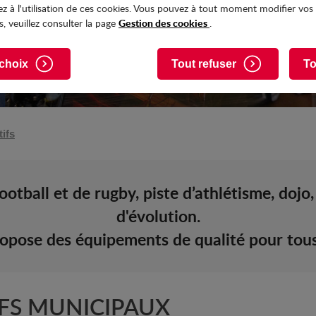
z à l'utilisation de ces cookies. Vous pouvez à tout moment modifier vos
Gestion des cookies
, veuillez consulter la page
.
choix
Tout refuser
To
ifs
ootball et de rugby, piste d’athlétisme, dojo,
d'évolution.
pose des équipements de qualité pour tous 
FS MUNICIPAUX