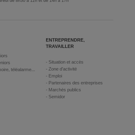
dredi de 8h30 à 12h et de 14h à 17h
ENTREPRENDRE,
TRAVAILLER
iors
Situation et accès
niors
Zone d’activité
oire, téléalarme...
Emploi
Partenaires des entreprises
Marchés publics
Semidor