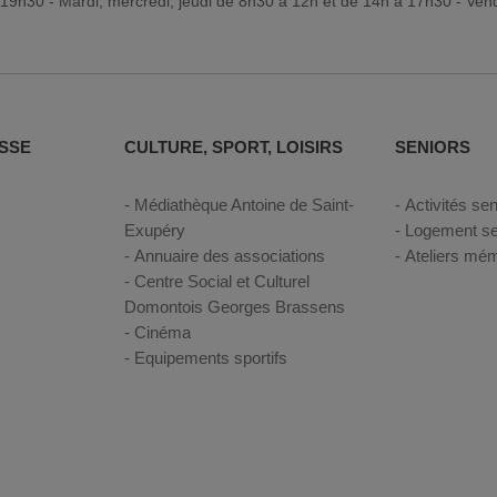
19h30 - Mardi, mercredi, jeudi de 8h30 à 12h et de 14h à 17h30 - Ven
SSE
CULTURE, SPORT, LOISIRS
SENIORS
Médiathèque Antoine de Saint-
Activités sen
Exupéry
Logement se
Annuaire des associations
Ateliers mém
Centre Social et Culturel
Domontois Georges Brassens
Cinéma
Equipements sportifs