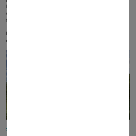
Les Jardins d’Arcadie proposent aussi une offre de
services à la personne sur mesure avec du personnel
formé et salarié de l’établissement.
N’hésitez pas à contacter l’équipe des Jardins
d’Arcadie pour visiter les appartements témoins.
ARTICLES DU DOMONTOIS