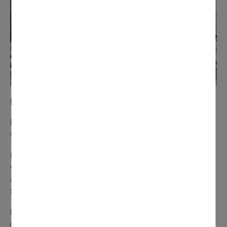
N°272 novembre 2021
La résidence Hélène Moutet aux petits soins pour les
seniors
Il fait bon vivre à Hélène Moutet. Située en plein centre-
ville, cette résidence autonomie de l’association Arpavie
accueille des seniors dans un cadre convivial et
sécurisant.
Disposant de 80 logements agréables (60 studios et 20
deux pièces), la résidence Hélène Moutet permet aux