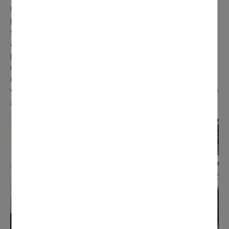
retraite médicalisée (EHPAD), qui accueille des
personnes âgées autonomes,
semi-valides et dépendantes. L’établissement dispose
aussi d’une unité protégée spécialisée dans l’accueil des
personnes désorientées ou atteintes de la maladie
d’Alzheimer (et pathologies apparentées).La Maison de
retraite Val de France offre à ses résidents un cadre de
vie privilégié avec son parc fleuri, arboré et ombragé, face
à la place du marché et à 400 mètres de la gare.