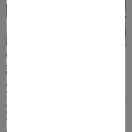
N°287 mars 2023
Soutien scolaire : un partenariat entre le centre
Brassens et la résidence Hélène Moutet
Dans le cadre de son Contrat Local
d'Accompagnement à la Scolarité (CLAS), le Centre
Social et Culturel Domontois Georges Brassens a mis
en place plusieurs actions avec la résidence
autonome Hélène Moutet. Un lien intergénérationnel
qui contribue à l'épanouissement des enfants.
Des actions intergénérationnelles pour aller plus loin