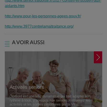
http://www.senior.valdoise.fr/1027-conseil-et-soutien-aux-
aidants.htm
http://www.pour-les-personnes-agees.gouv.fr/
http://www.3977contrelamaltraitance.org/
A VOIR AUSSI
Activités seniors
Domont est une ville dynamique qui sait adapter son
rythme à tous, y compris aux seniors.Retrouvez les
activités et les sorties proposées par la Ville.