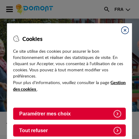
Accéder
FRA
au
Rechercher
menu
Accéder
au
Fermer
Cookies
contenu
Ce site utilise des cookies pour assurer le bon
fonctionnement et réaliser des statistiques de visite. En
LOGEMENT SENIORS
cliquant sur Accepter, vous consentez à l'utilisation de ces
cookies. Vous pouvez à tout moment modifier vos
préférences.
Gestion
Pour plus d'informations, veuillez consulter la page
des cookies
.
Paramétrer mes choix
Retour vers Seniors
Tout refuser