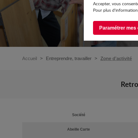
Accepter, vous consente
Pour plus d'informations
Paramétrer mes 
Accueil
Entreprendre, travailler
Zone d’activité
Retro
Société
Abeille Carte