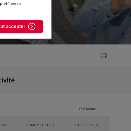
 préférences.
ut accepter
tivité
Téléphone
334
DOMONT CEDEX
01 39 35 90 70