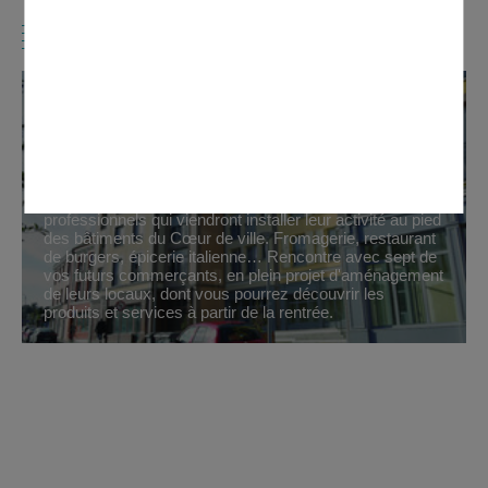
A VOIR AUSSI
Cœur de ville : Découvrez vos 7
premiers nouveaux commerçants
Il y a quelques jours, la municipalité a signé ses
premiers baux commerciaux avec les nouveaux
professionnels qui viendront installer leur activité au pied
des bâtiments du Cœur de ville. Fromagerie, restaurant
de burgers, épicerie italienne… Rencontre avec sept de
vos futurs commerçants, en plein projet d'aménagement
de leurs locaux, dont vous pourrez découvrir les
produits et services à partir de la rentrée.