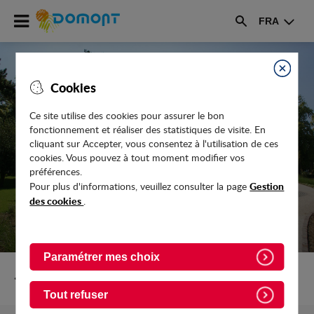
Accéder
FRA
au
Rechercher
menu
Accéder
au
Fermer
Cookies
contenu
Ce site utilise des cookies pour assurer le bon
fonctionnement et réaliser des statistiques de visite. En
COEUR DE VILLE : A LA RENCONTRE DES
cliquant sur Accepter, vous consentez à l'utilisation de ces
NOUVEAUX COMMERÇANTS
cookies. Vous pouvez à tout moment modifier vos
préférences.
Gestion
Pour plus d'informations, veuillez consulter la page
des cookies
.
Paramétrer mes choix
Retour vers Actualites
Tout refuser