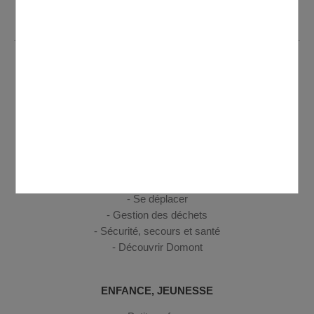
12h et de 14h à 17h
VIE PRATIQUE
Votre Mairie
Urbanisme
Etat civil
C.C.A.S. - France services
Commerces
Le marché
Se déplacer
Gestion des déchets
Sécurité, secours et santé
Découvrir Domont
ENFANCE, JEUNESSE