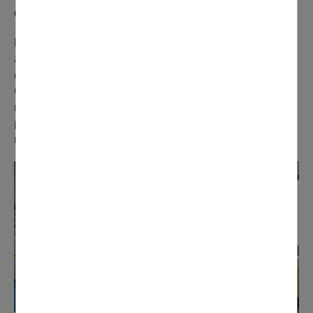
différents métiers »
Du côté des collégiens de Domont, l'initiative est très
appréciée. « Je trouve bien d'organiser ce type
d'événements pour nous aider à choisir notre orientation.
Cela nous permet de nous faire une idée sur différents
métiers », assure Baran, l'un des élèves de 3e qui a pu
parcourir les différentes tables durant le forum. Mission
réussie, donc, pour cette nouvelle édition.