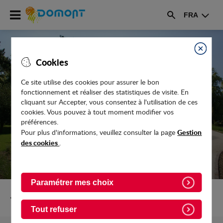
Accéder
FRA
au
Rechercher
menu
Accéder
au
Fermer
Cookies
contenu
Ce site utilise des cookies pour assurer le bon
LES COLLÉGIENS PRÉPARENT LEUR
fonctionnement et réaliser des statistiques de visite. En
ORIENTATION LORS DU FORUM DES
cliquant sur Accepter, vous consentez à l'utilisation de ces
cookies. Vous pouvez à tout moment modifier vos
MÉTIERS
préférences.
Gestion
Pour plus d'informations, veuillez consulter la page
des cookies
.
Paramétrer mes choix
Retour vers Actualites
Tout refuser