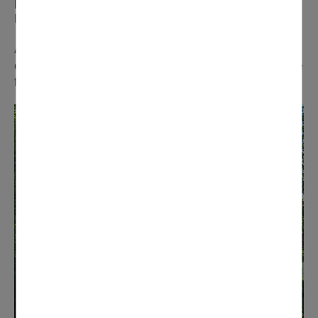
premier temps, le tunnel d'accès au parc, chemin des
Marais, avait reçu la pose de barrières.
À noter qu'il reste toujours possible aux fauteuils roulants
et poussettes d'accéder aux lieux, le nécessaire ayant été
fait afin de respecter les normes en vigueur.