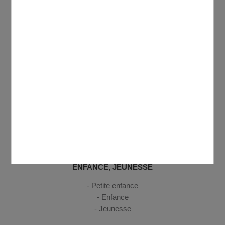
VIE PRATIQUE
Votre Mairie
Urbanisme
Etat civil
C.C.A.S. - France services
Commerces
Le marché
Se déplacer
Gestion des déchets
Sécurité, secours et santé
Découvrir Domont
ENFANCE, JEUNESSE
Petite enfance
Enfance
Jeunesse