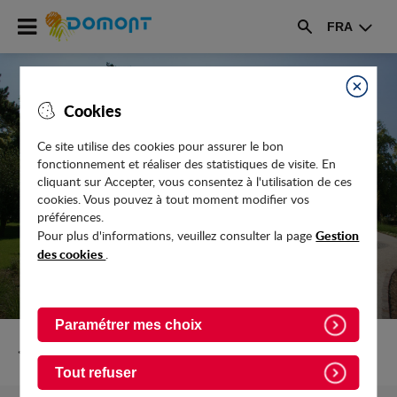
Accéder
FRA
au
Rechercher
menu
Accéder
au
Fermer
Cookies
contenu
Ce site utilise des cookies pour assurer le bon
RODÉOS À MOTO : LA SÉCURISATION
fonctionnement et réaliser des statistiques de visite. En
DU PARC DES COQUELICOTS SE
cliquant sur Accepter, vous consentez à l'utilisation de ces
cookies. Vous pouvez à tout moment modifier vos
POURSUIT
préférences.
Gestion
Pour plus d'informations, veuillez consulter la page
des cookies
.
Paramétrer mes choix
Retour vers Actualites
Tout refuser