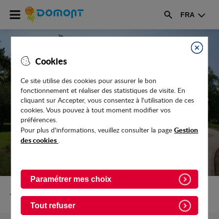
Accéder
FRA
au
Rechercher
menu
Accéder
au
Fermer
Cookies
contenu
Ce site utilise des cookies pour assurer le bon
fonctionnement et réaliser des statistiques de visite. En
UNE BALADE POUR TOUT SAVOIR DE LA
cliquant sur Accepter, vous consentez à l'utilisation de ces
RÉNOVATION THERMIQUE
cookies. Vous pouvez à tout moment modifier vos
préférences.
Gestion
Pour plus d'informations, veuillez consulter la page
des cookies
.
Paramétrer mes choix
Retour vers Actualites
Tout refuser