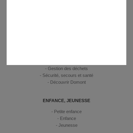
VIE PRATIQUE
Votre Mairie
Urbanisme
Etat civil
C.C.A.S. - France services
Commerces
Le marché
Se déplacer
Gestion des déchets
Sécurité, secours et santé
Découvrir Domont
ENFANCE, JEUNESSE
Petite enfance
Enfance
Jeunesse