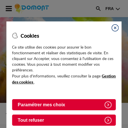
Accéder
FRA
au
Rechercher
menu
Accéder
au
Fermer
Cookies
contenu
Ce site utilise des cookies pour assurer le bon
FESTIVAL DE L'ÉTÉ 2026 - FEU
fonctionnement et réaliser des statistiques de visite. En
D'ARTIFICE, CONCERT ET SOIRÉE
cliquant sur Accepter, vous consentez à l'utilisation de ces
cookies. Vous pouvez à tout moment modifier vos
DANSANTE - RÉPORTÉ
préférences.
Gestion
Pour plus d'informations, veuillez consulter la page
des cookies
.
Paramétrer mes choix
Retour vers Evenements
Tout refuser