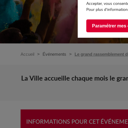
Accepter, vous consente
Pour plus d'informations
Paramétrer mes 
Accueil
Événements
Le grand rassemblement d
La Ville accueille chaque mois le g
INFORMATIONS POUR CET ÉVÉNEM