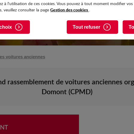
z à l'utilisation de ces cookies. Vous pouvez à tout moment modifier vos
Gestion des cookies
, veuillez consulter la page
.
choix
Tout refuser
To
es voitures anciennes
rand rassemblement de voitures anciennes or
Domont (CPMD)
ENT