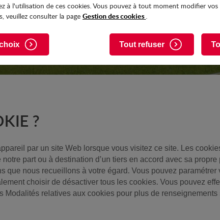
z à l'utilisation de ces cookies. Vous pouvez à tout moment modifier vos
Gestion des cookies
, veuillez consulter la page
.
choix
Tout refuser
To
KIE ?
ppareil par un site Web lorsque vous visitez ce site. Les cookie
de notre part ou à destination d’un tiers en accord avec sa propre 
ons que nous recueillons à votre égard. Vous pouvez paramétrer 
lement choisir de désactiver tous les cookies. Vous pouvez effe
ces Modalités relatives aux cookies pour plus de renseignements 