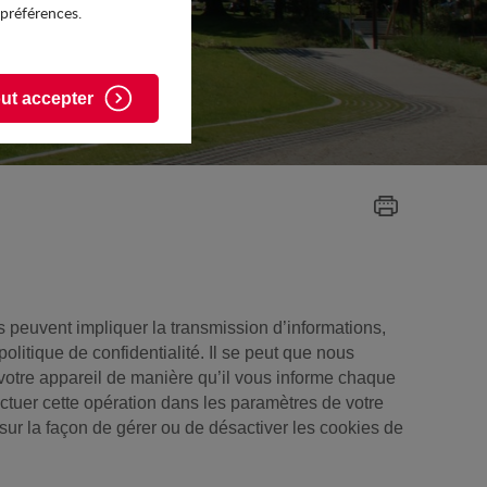
 préférences.
ut accepter
s peuvent impliquer la transmission d’informations,
politique de confidentialité. Il se peut que nous
votre appareil de manière qu’il vous informe chaque
ctuer cette opération dans les paramètres de votre
sur la façon de gérer ou de désactiver les cookies de