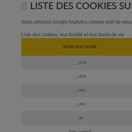
LISTE DES COOKIES SU
Nous utilisons Google Analytics comme outil de mes
Liste des cookies, leur finalité et leur durée de vie
NOM DU COOKIE
__utma
__utmb
__utmc
__utmz
_ga
high_contrast