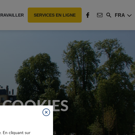
FRA
TRAVAILLER
SERVICES EN LIGNE
Rechercher
FACEBOOK
CONTACT
 COOKIES
Fermer
e. En cliquant sur