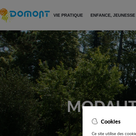
Accéder au menu
Accéder au contenu
VIE PRATIQUE
ENFANCE, JEUNESSE
MODALIT
Cookies
Ce site utilise des cook