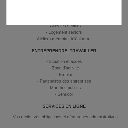
SENIORS
Activités seniors
Logement seniors
Ateliers mémoire, téléalarme...
ENTREPRENDRE, TRAVAILLER
Situation et accès
Zone d’activité
Emploi
Partenaires des entreprises
Marchés publics
Semidor
SERVICES EN LIGNE
Vos droits, vos obligations et démarches administratives