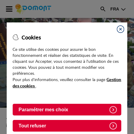
Accéder
FRA
au
Rechercher
menu
Accéder
au
Fermer
Cookies
contenu
Ce site utilise des cookies pour assurer le bon
fonctionnement et réaliser des statistiques de visite. En
NESTENN BY AVIS IMMOBILIER
cliquant sur Accepter, vous consentez à l'utilisation de ces
cookies. Vous pouvez à tout moment modifier vos
préférences.
Gestion
Pour plus d'informations, veuillez consulter la page
des cookies
.
Paramétrer mes choix
Retour vers Vie-pratique/Commerces/Agences-
immobilieres
Tout refuser