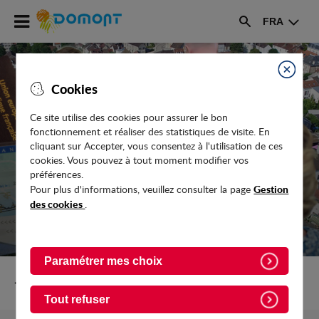
Accéder
FRA
au
Rechercher
menu
Accéder
au
Fermer
Cookies
contenu
Ce site utilise des cookies pour assurer le bon
fonctionnement et réaliser des statistiques de visite. En
COMMERCES / BAR - TABAC - PMU -
cliquant sur Accepter, vous consentez à l'utilisation de ces
PRESSE
cookies. Vous pouvez à tout moment modifier vos
préférences.
Gestion
Pour plus d'informations, veuillez consulter la page
des cookies
.
Paramétrer mes choix
Retour vers Vie-pratique/Commerces
Tout refuser