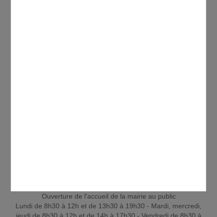
CONTACTER
47, rue de la Mairie - BP 40001 - 95331 Domont
Cedex
Tél. 01 39 35 55 00
Fax. 01 39 91 25 97
Ouverture de l'accueil de la mairie au public
Lundi de 8h30 à 12h et de 13h30 à 19h30 - Mardi, mercredi,
jeudi de 8h30 à 12h et de 14h à 17h30 - Vendredi de 8h30 à