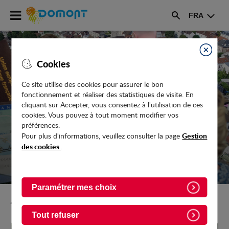
Accéder
FRA
au
Rechercher
menu
Accéder
au
Fermer
Cookies
contenu
Ce site utilise des cookies pour assurer le bon
fonctionnement et réaliser des statistiques de visite. En
ACTES ADMINISTRATIFS
cliquant sur Accepter, vous consentez à l'utilisation de ces
cookies. Vous pouvez à tout moment modifier vos
préférences.
Gestion
Pour plus d'informations, veuillez consulter la page
des cookies
.
Paramétrer mes choix
Retour vers Vie-pratique/Votre-Mairie
Tout refuser