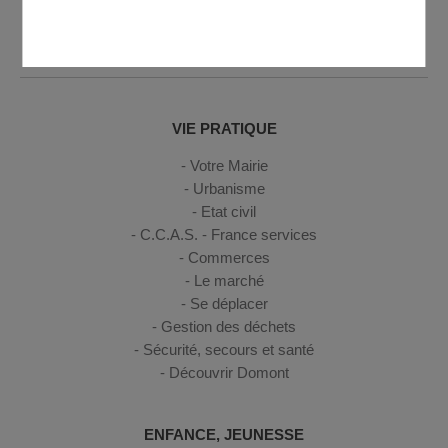
jeudi de 8h30 à 12h et de 14h à 17h30 - Vendredi de 8h30 à
12h et de 14h à 17h
VIE PRATIQUE
Votre Mairie
Urbanisme
Etat civil
C.C.A.S. - France services
Commerces
Le marché
Se déplacer
Gestion des déchets
Sécurité, secours et santé
Découvrir Domont
ENFANCE, JEUNESSE