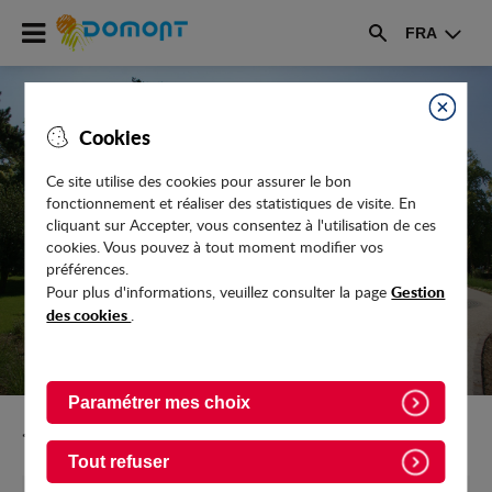
Accéder
FRA
au
Rechercher
menu
Accéder
au
Fermer
Cookies
contenu
Ce site utilise des cookies pour assurer le bon
fonctionnement et réaliser des statistiques de visite. En
LE DOMONTOIS - DÉCEMBRE 2024 -
cliquant sur Accepter, vous consentez à l'utilisation de ces
N°304
cookies. Vous pouvez à tout moment modifier vos
préférences.
Gestion
Pour plus d'informations, veuillez consulter la page
des cookies
.
Paramétrer mes choix
Retour vers l'accueil
Tout refuser