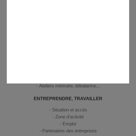
CULTURE, SPORT, LOISIRS
Médiathèque Antoine de Saint-Exupéry
Annuaire des associations
Centre Social et Culturel Domontois Georges Brassens
Cinéma
Equipements sportifs
SENIORS
Activités seniors
Logement seniors
Ateliers mémoire, téléalarme...
ENTREPRENDRE, TRAVAILLER
Situation et accès
Zone d’activité
Emploi
Partenaires des entreprises