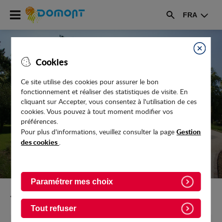
Accéder
FRA
au
Rechercher
menu
Accéder
au
Fermer
Cookies
contenu
Ce site utilise des cookies pour assurer le bon
fonctionnement et réaliser des statistiques de visite. En
LE DOMONTOIS - NOVEMBRE 2025 -
cliquant sur Accepter, vous consentez à l'utilisation de ces
N°313
cookies. Vous pouvez à tout moment modifier vos
préférences.
Gestion
Pour plus d'informations, veuillez consulter la page
des cookies
.
Paramétrer mes choix
Retour vers l'accueil
Tout refuser