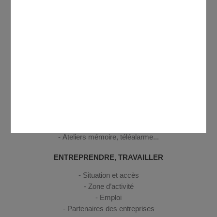
CULTURE, SPORT, LOISIRS
Médiathèque Antoine de Saint-Exupéry
Annuaire des associations
Centre Social et Culturel Domontois Georges Brassens
Cinéma
Equipements sportifs
SENIORS
Activités seniors
Logement seniors
Ateliers mémoire, téléalarme...
ENTREPRENDRE, TRAVAILLER
Situation et accès
Zone d’activité
Emploi
Partenaires des entreprises