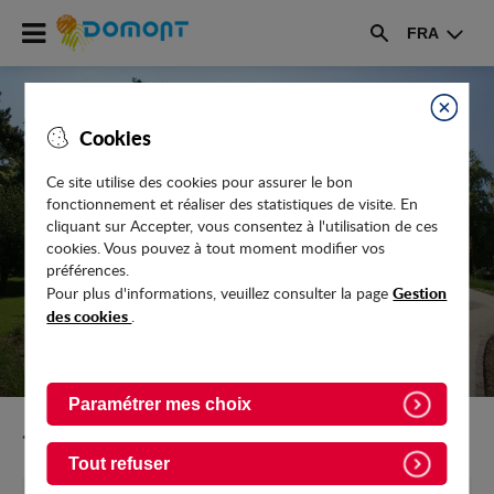
Accéder
FRA
au
Rechercher
menu
Accéder
au
Fermer
Cookies
contenu
Ce site utilise des cookies pour assurer le bon
fonctionnement et réaliser des statistiques de visite. En
LE DOMONTOIS - MARS/AVRIL 2026 -
cliquant sur Accepter, vous consentez à l'utilisation de ces
N°317
cookies. Vous pouvez à tout moment modifier vos
préférences.
Gestion
Pour plus d'informations, veuillez consulter la page
des cookies
.
Paramétrer mes choix
Retour vers l'accueil
Tout refuser