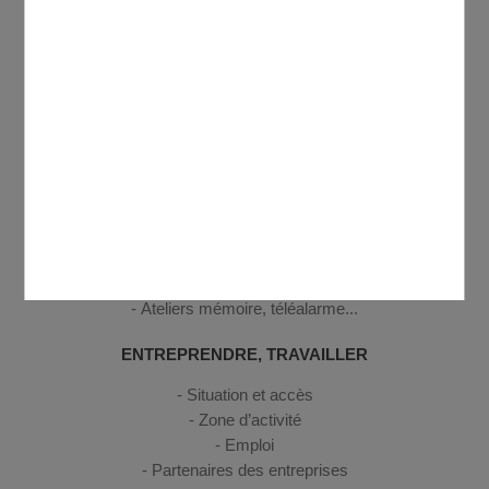
CULTURE, SPORT, LOISIRS
Médiathèque Antoine de Saint-Exupéry
Annuaire des associations
Centre Social et Culturel Domontois Georges Brassens
Cinéma
Equipements sportifs
SENIORS
Activités seniors
Logement seniors
Ateliers mémoire, téléalarme...
ENTREPRENDRE, TRAVAILLER
Situation et accès
Zone d’activité
Emploi
Partenaires des entreprises