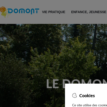
Accéder au menu
Accéder au contenu
VIE PRATIQUE
ENFANCE, JEUNESSE
LE DOMONT
Cookies
Ce site utilise des cook