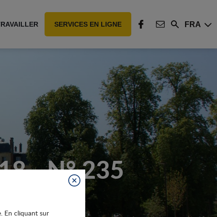
FRA
TRAVAILLER
SERVICES EN LIGNE
Rechercher
FACEBOOK
CONTACT
8 - N° 235
Fermer
e. En cliquant sur