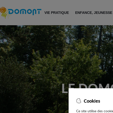
Accéder au menu
Accéder au contenu
VIE PRATIQUE
ENFANCE, JEUNESSE
LE DOMO
Cookies
Ce site utilise des cook