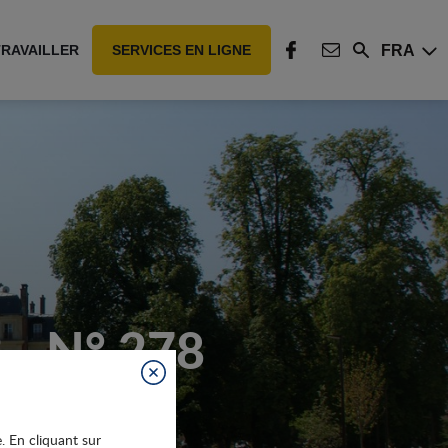
FRA
TRAVAILLER
SERVICES EN LIGNE
Rechercher
FACEBOOK
CONTACT
- N° 278
Fermer
e. En cliquant sur