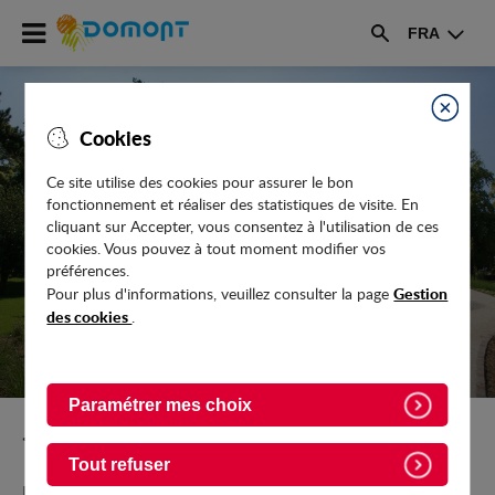
Accéder
FRA
au
Rechercher
menu
Accéder
au
Fermer
Cookies
contenu
Ce site utilise des cookies pour assurer le bon
fonctionnement et réaliser des statistiques de visite. En
ACTUALITÉS
cliquant sur Accepter, vous consentez à l'utilisation de ces
cookies. Vous pouvez à tout moment modifier vos
préférences.
Gestion
Pour plus d'informations, veuillez consulter la page
des cookies
.
Paramétrer mes choix
Retour vers l'accueil
Tout refuser
Retrouvez toutes les actualités