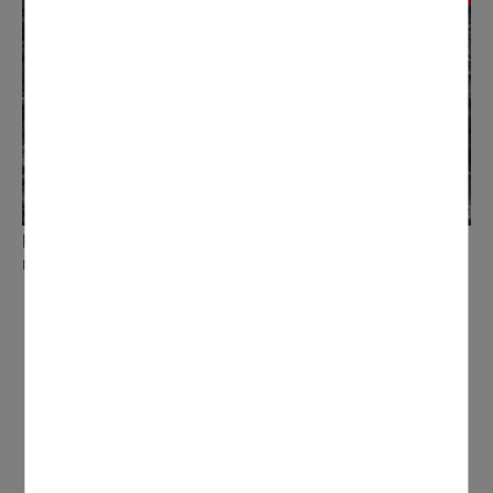
Révision générale du Plan Local
d'Urbanisme
Qu'est-ce que le Plan Local d'Urbanisme (PLU) ? Le
PLU est un document de planification concernant
l'ensemble du territoire communal qui exprime un projet
d'avenir pour la ville et qui le traduit dans un cadre
réglementaire. Il répertorie ainsi toutes les pratiques
autorisées au niveau de la construction dans la
commune.
prev
next
CONTACTER