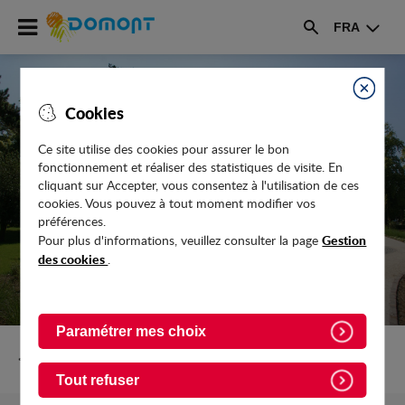
Accéder
FRA
au
Rechercher
menu
Accéder
au
Fermer
Cookies
contenu
Ce site utilise des cookies pour assurer le bon
fonctionnement et réaliser des statistiques de visite. En
RÉVISION DU PLU : FEU VERT POUR LA
cliquant sur Accepter, vous consentez à l'utilisation de ces
PHASE DE CONCERTATION
cookies. Vous pouvez à tout moment modifier vos
préférences.
Gestion
Pour plus d'informations, veuillez consulter la page
des cookies
.
Paramétrer mes choix
Retour vers Actualites
Tout refuser